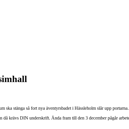
simhall
num ska stänga så fort nya äventyrsbadet i Hässleholm slår upp portarna.
 då krävs DIN underskrift. Ända fram till den 3 december pågår arbetet m