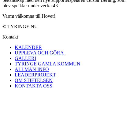
bekantskap med den nye supporterspelaren Gustaf Berling, som
blev spelklar under vecka 43.
Varmt välkomna till Hovet!
© TYRINGE.NU
Kontakt
KALENDER
UPPLEVA OCH GÖRA
GALLERI
TYRINGE GAMLA KOMMUN
ALLMÄN INFO
LEADERPROJEKT
OM STIFTELSEN
KONTAKTA OSS